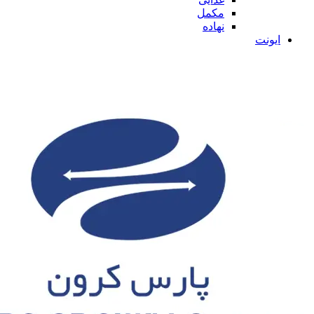
مکمل
نهاده
ایونت