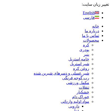
پرش
تغییر زبان سایت:
به
English
محتوا
فارسی
خانه
درباره ما
تماس با ما
محصولات
کره
پودری
پنیر
خامه استریل
شیر استریل
روغن کره
شیر عسلی و دسرهای شیرین‌ شده
رب گوجه فرنگی
مکمل ورزشی
تنقلات
خشکبار
خوراک دام
مواد اولیه وارداتی
دارویی
غذایی