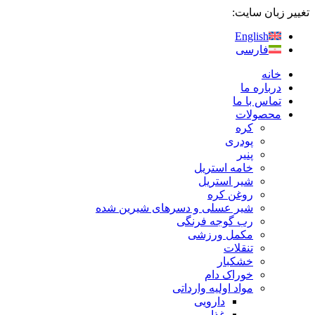
پرش
تغییر زبان سایت:
به
English
محتوا
فارسی
خانه
درباره ما
تماس با ما
محصولات
کره
پودری
پنیر
خامه استریل
شیر استریل
روغن کره
شیر عسلی و دسرهای شیرین‌ شده
رب گوجه فرنگی
مکمل ورزشی
تنقلات
خشکبار
خوراک دام
مواد اولیه وارداتی
دارویی
غذایی