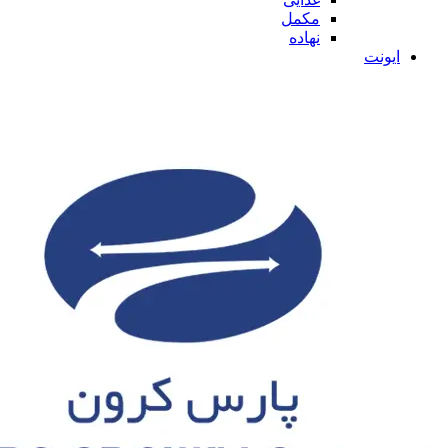
مکمل
نهاده
ایونت